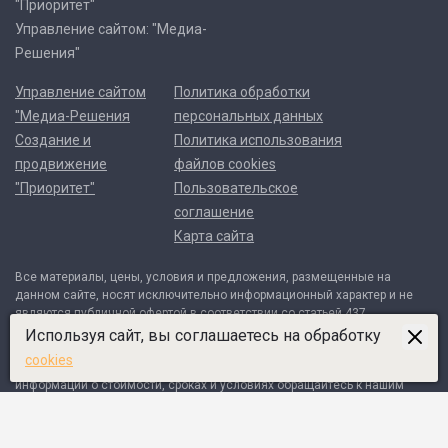
"Приоритет"
Управление сайтом: "Медиа-
Решения"
Управление сайтом
Политика обработки
"Медиа-Решения
персональных данных
Создание и
Политика использования
продвижение
файлов cookies
"Приоритет"
Пользовательское
соглашение
Карта сайта
Все материалы, цены, условия и предложения, размещенные на
данном сайте, носят исключительно информационный характер и не
являются публичной офертой в соответствии со статьей 437
Гражданского кодекса Российской Федерации. Договор может быть
Используя сайт, вы соглашаетесь на обработку
составлен только после индивидуального согласования всех деталей
cookies
и оформляется в письменном виде. Для получения точной
информации о стоимости, сроках и условиях обращайтесь к нашим
менеджерам по контактным телефонам или через форму обратной
связи.